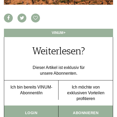
VORTEILSWELT
MEDIATHEK
APPS
NEWS
VIDEOS
VINUM+
WEINWIRTSCHAFT
BILDSTRECKEN
WEINSZENE
BÜCHER
ANMELDEN
Weiterlesen?
PORTRAITS
VINOPHILES
AWARDS
ARCHIV
GEWINNSPIELE
Dieser Artikel ist exklusiv für
unsere Abonnenten.
VORTEILSWELT
TRINKREIFETABELLE
Ich bin bereits VINUM-
Ich möchte von
ABO
Abonnent/in
exklusiven Vorteilen
WEINSUCHE
profitieren
NEWSLETTER
WINE TRADE CLUB
LOGIN
ABONNIEREN
REDAKTION