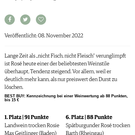
ARCHIV
VORTEILSWELT
ANMELDEN
Veröffentlicht: 08. November 2022
AWARDS
GEWINNSPIELE
VORTEILSWELT
Lange Zeit als „nicht Fisch, nicht Fleisch“ verunglimpft
TRINKREIFETABELLE
ist Rosé heute einer der beliebtesten Weinstile
ABO
überhaupt, Tendenz steigend. Vor allem, weil er
WEINSUCHE
deutlich mehr kann, als nur preiswert den Durst zu
NEWSLETTER
löschen.
WINE TRADE CLUB
BEST BUY: Kennzeichnung bei einer Weinwertung ab 88 Punkten,
bis 15 €
REDAKTION
JOBS
1. Platz | 91 Punkte
6. Platz | 88 Punkte
WERBUNG
PRESSE
Landwein trocken Rosie
Spätburgunder Rosé trocken
IMPRESSUM
Max Geitlinger (Baden)
Barth (Rheingau)