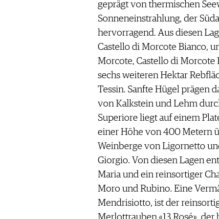
geprägt von thermischen Se
Sonneneinstrahlung, der Süda
hervorragend. Aus diesen Lag
Castello di Morcote Bianco, un
Morcote, Castello di Morcote 
sechs weiteren Hektar Rebfläc
Tessin. Sanfte Hügel prägen d
von Kalkstein und Lehm dur
Superiore liegt auf einem Pla
einer Höhe von 400 Metern üb
Weinberge von Ligornetto u
Giorgio. Von diesen Lagen en
Maria und ein reinsortiger Ch
Moro und Rubino. Eine Vermä
Mendrisiotto, ist der reinsort
Merlottrauben «13 Rosé», der 