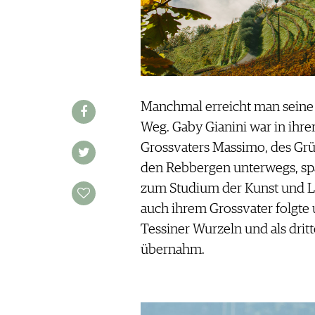
REDAKTION
JOBS
WERBUNG
PRESSE
IMPRESSUM
Manchmal erreicht man seine 
AGB & DATENSCHUTZ
Weg. Gaby Gianini war in ihrer
FAQ
Grossvaters Massimo, des Grü
den Rebbergen unterwegs, spä
SCHWEIZ
|
zum Studium der Kunst und Li
DEUTSCHLAND
|
auch ihrem Grossvater folgte
SUISSE ROMANDE
Tessiner Wurzeln und als drit
übernahm.