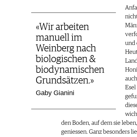
Anfa
nich
«Wir arbeiten
Männ
verf
manuell im
und 
Weinberg nach
Heut
biologischen &
Land
biodynamischen
Honi
auch
Grundsätzen.»
Esel
Gaby Gianini
gefu
dies
wich
den Boden, auf dem sie leben
geniessen. Ganz besonders lie