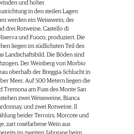
ewinden und hoher
usrichtung in den steilen Lagen
en werden ein Weisswein, der
d drei Rotweine, Castello di
Riserva und Fuoco, produziert. Die
hen liegen im südlichsten Teil des
as Landschaftsbild. Die Böden sind
chzogen. Der Weinberg von Morbio
teau oberhalb der Breggia-Schlucht in
er Meer. Auf 500 Metern liegen die
nd Tremona am Fuss des Monte San
tstehen zwei Weissweine, Bianca
ardonnay, und zwei Rotweine, Il
hlung beider Terroirs, Morcote und
ige, zart roséfarbene Wein aus
bereits im zweiten Jahrgang beim