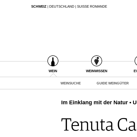
SCHWEIZ
|
DEUTSCHLAND
|
SUISSE ROMANDE
SUCHEN
WEIN
WEINSUCHE
GUIDE WEINGÜTER
WINETRADECLUB
WINZER
WEINE DES MONATS
WEIN
WEINWISSEN
E
TRINKREIFETABELLE
WEINSUCHE
GUIDE WEINGÜTER
UNIQUE WINERIES
CLUB LES DOMAINES
Im Einklang mit der Natur • 
WEINWISSEN
WEINREGIONEN
Tenuta Cas
EVENTS
WEINLEXIKON
EVENTKALENDER
WEINGESCHICHTE
ESSEN & TRINKEN
AWARDS