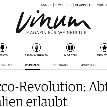
AWARDS
NEWSLETTER
GEWINNSPIELE
VORTE
VENTS
ESSEN & TRINKEN
MAGAZIN
MEDIA
RTSCHAFT
WEINSZENE
PORTRAITS
VINOPHILES
cco-Revolution: Ab
alien erlaubt