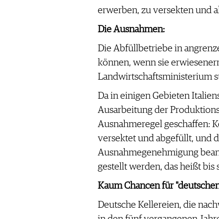
WERBUNG
erwerben, zu versekten und al
PRESSE
Die Ausnahmen:
IMPRESSUM
Die Abfüllbetriebe in angren
AGB & DATENSCHUTZ
können, wenn sie erwiesenerm
FAQ
Landwirtschaftsministerium st
SCHWEIZ
|
Da in einigen Gebieten Italien
DEUTSCHLAND
|
Ausarbeitung der Produktionsr
SUISSE ROMANDE
Ausnahmeregel geschaffen: Ke
versektet und abgefüllt, und 
Ausnahmegenehmigung beantra
gestellt werden, das heißt bis
Kaum Chancen für "deutschen
Deutsche Kellereien, die nach
in den fünf vergangenen Jahre