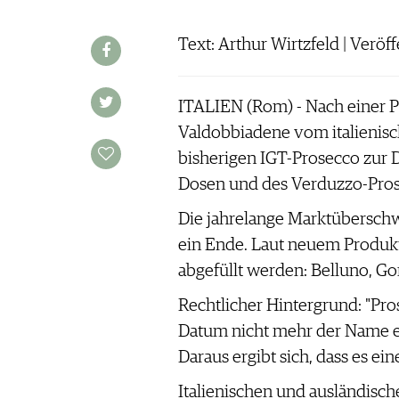
AUSGABE
VINOPHILES
ARCHIV
ARCHIV
Text: Arthur Wirtzfeld | Veröf
VORTEILSWELT
ANMELDEN
ITALIEN (Rom) - Nach einer 
Valdobbiadene vom italienisc
AWARDS
bisherigen IGT-Prosecco zur 
GEWINNSPIELE
Dosen und des Verduzzo-Prose
VORTEILSWELT
Die jahrelange Marktübersch
TRINKREIFETABELLE
ein Ende. Laut neuem Produkt
ABO
abgefüllt werden: Belluno, Go
WEINSUCHE
Rechtlicher Hintergrund: "Pros
NEWSLETTER
Datum nicht mehr der Name ei
WINE TRADE CLUB
Daraus ergibt sich, dass es 
REDAKTION
JOBS
Italienischen und ausländisch