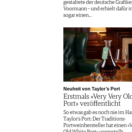
gestaltete der deutsche Grafike
Voormann – und erhielt dafür i
sogar einen…
Neuheit von Taylor’s Port
Erstmals «Very Very Ol
Port» veröffentlicht
So etwas gab es noch nie im H
Taylor’s Port: Der Traditions-
Portweinhersteller hat einen «V
Old White Port» vorgestellt.