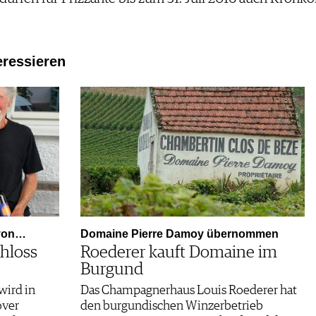
eressieren
 von…
Domaine Pierre Damoy übernommen
hloss
Roederer kauft Domaine im
Burgund
wird in
Das Champagnerhaus Louis Roederer hat
over
den burgundischen Winzerbetrieb