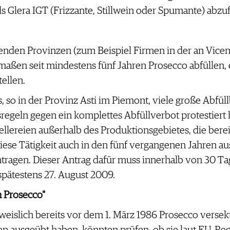
s Glera IGT (Frizzante, Stillwein oder Spumante) abzuf
zenden Provinzen (zum Beispiel Firmen in der an Vic
aßen seit mindestens fünf Jahren Prosecco abfüllen,
ellen.
s, so in der Provinz Asti im Piemont, viele große Abfü
egeln gegen ein komplettes Abfüllverbot protestiert 
llereien außerhalb des Produktionsgebietes, die berei
diese Tätigkeit auch in den fünf vergangenen Jahren a
gen. Dieser Antrag dafür muss innerhalb von 30 Tag
 spätestens 27. August 2009.
 Prosecco"
weislich bereits vor dem 1. März 1986 Prosecco versekt
n ausgeübt haben, könnten prüfen, ob sie laut EU-Rech