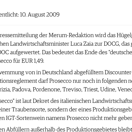
fentlicht: 10. August 2009
Pressemitteilung der Merum-Redaktion wird das Hügel
hen Landwirtschaftsminister Luca Zaia zur DOCG, das
DOC aufgewertet. Das bedeutet das Ende des "deutsche
cco für EUR 1,49.
wemmung von in Deutschland abgefülltem Discounter
ionsreglement darf Prosecco nur noch in folgenden n
rizia, Padova, Pordenone, Treviso, Triest, Udine, Vene
ecco" ist laut Dekret des italienischen Landwirtschaft
ner Traubensorte, sondern der eines Produktionsgebie
einen IGT-Sortenwein namens Prosecco nicht mehr geben
en Abfüllern außerhalb des Produktionsgebietes bleibt 