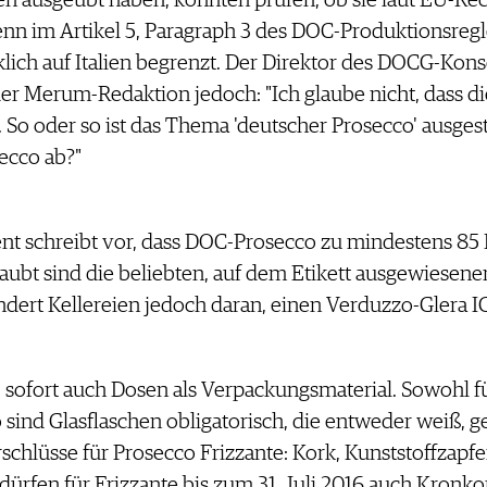
 im Artikel 5, Paragraph 3 des DOC-Produktionsregl
lich auf Italien begrenzt. Der Direktor des DOCG-Kon
der Merum-Redaktion jedoch: "Ich glaube nicht, dass 
t. So oder so ist das Thema 'deutscher Prosecco' ausge
secco ab?"
 schreibt vor, dass DOC-Prosecco zu mindestens 85 Pr
aubt sind die beliebten, auf dem Etikett ausgewiesene
dert Kellereien jedoch daran, einen Verduzzo-Glera I
 sofort auch Dosen als Verpackungsmaterial. Sowohl fü
sind Glasflaschen obligatorisch, die entweder weiß, g
chlüsse für Prosecco Frizzante: Kork, Kunststoffzapfe
dürfen für Frizzante bis zum 31. Juli 2016 auch Kronko