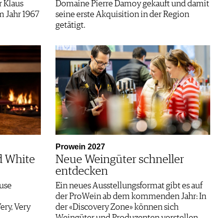
r Klaus
Domaine Pierre Damoy gekauft und damit
m Jahr 1967
seine erste Akquisition in der Region
getätigt.
Prowein 2027
d White
Neue Weingüter schneller
entdecken
ause
Ein neues Ausstellungsformat gibt es auf
der ProWein ab dem kommenden Jahr: In
ery, Very
der «Discovery Zone» können sich
Weingüter und Produzenten vorstellen.