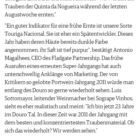
AGB & DATENSCHUTZ
Trauben der Quinta da Nogueira während der letzten
FAQ
Augustwoche ernten."
"Ein guter Indikator für eine frühe Ernte ist unsere Sorte
Touriga Nacional. Sie ist eher ein Spätentwickler. Dieses
Jahr haben deren Häute bereits dunkle Farbe
angenommen, ihr Saft ist tief purpur", bestätigt Antonio
Magalhees, CEO des Fladgate Partnership. Das frühe
Ausrufen eines erneuten Super-Jahrgangs hat auch
unterschwellig Anklänge von Marketing. Der von
Kritikern so gelobte Portwein-Jahrgang 2011 würde man
entlang des Douro so gerne wiederholt sehen. Luis
Sottomayor, leitender Weinmacher bei Sogrape Vinhos,
sieht es eher realistisch und meint: "Ich bin jetzt 23 Jahre
im Douro Tal. In dieser Zeit war 2011 der Jahrgang mit
dem besten und konzentriertesten Traubenmaterial. Ob
sich das wiederholt? Wir werden sehen."