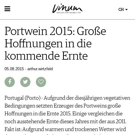
CH
WEIN
Portwein 2015: Große
WEINSUCHE
WEINWISSEN
GUIDE WEINGÜTER
Hoffnungen in die
WEINREGIONEN
WINETRADECLUB
EVENTS
WEINLEXIKON
WINZER
kommende Ernte
EVENTKALENDER
WEINGESCHICHTE
WEINE DES MONATS
ESSEN & TRINKEN
AWARDS
WEINLAGERUNG
TRINKREIFETABELLE
FOOD PAIRING TIPPS
05.08.2015 - arthur.wirtzfeld
EVENT-BILDER
INFOGRAFIKEN
MAGAZIN
UNIQUE WINERIES
FOOD PAIRING TABELLE
TIPPS & TRICKS
CLUB LES DOMAINES
REPORTAGEN
KULINARIK
MEDIATHEK
NEWS
DOSSIER
REZEPTE
APPS
WINEGUIDES
Portugal (Porto) - Aufgrund der diesjährigen vegetativen
HOTSPOTS
NEWS
VIDEOS
KLARTEXT
Bedingungen setzten Erzeuger des Portweins große
WEINREISEN
WEINWIRTSCHAFT
BILDSTRECKEN
EXTRAS
Hoffnungen in die Ernte 2015. Einige vergleichen die
WEINSZENE
BÜCHER
ABO
noch ausstehende Ernte dieses Jahres mit der aus 2011.
PORTRAITS
AUSGABE
Fakt ist: Aufgrund warmen und trockenen Wetter wird
VINOPHILES
ARCHIV