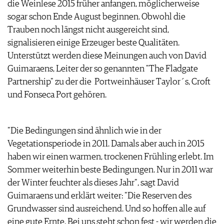
die Weinlese 2015 früher anfangen, möglicherweise
ARCHIV
VORTEILSWELT
sogar schon Ende August beginnen. Obwohl die
Trauben noch längst nicht ausgereicht sind,
ANMELDEN
signalisieren einige Erzeuger beste Qualitäten.
Unterstützt werden diese Meinungen auch von David
AWARDS
Guimaraens, Leiter der so genannten "The Fladgate
GEWINNSPIELE
Partnership" zu der die Portweinhäuser Taylor´s, Croft
VORTEILSWELT
und Fonseca Port gehören.
TRINKREIFETABELLE
ABO
WEINSUCHE
"Die Bedingungen sind ähnlich wie in der
NEWSLETTER
Vegetationsperiode in 2011. Damals aber auch in 2015
WINE TRADE CLUB
haben wir einen warmen, trockenen Frühling erlebt. Im
REDAKTION
Sommer weiterhin beste Bedingungen. Nur in 2011 war
JOBS
der Winter feuchter als dieses Jahr", sagt David
WERBUNG
Guimaraens und erklärt weiter: "Die Reserven des
PRESSE
Grundwasser sind ausreichend. Und so hoffen alle auf
IMPRESSUM
eine gute Ernte. Bei uns steht schon fest - wir werden die