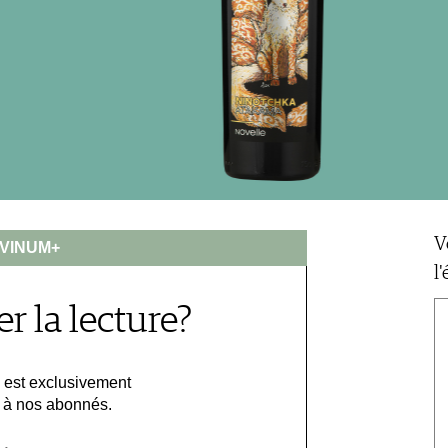
V
VINUM+
l
r la lecture?
e est exclusivement
 à nos abonnés.