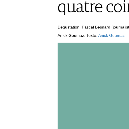
quatre co
MÉDIATHÈQUE
APPLICATIONS
NEWS
VIDÉOS
ÉCONOMIE DU VIN
GALÉRIES DE PHOTOS
Dégustation: Pascal Besnard (journali
SCÈNE DU VIN
LIVRES
S'INSCRIRE
Anick Goumaz. Texte:
Anick Goumaz
PORTRAITS
VINOPHILES
CONCOURS DE VIN
ARCHIVES
CONCOURS
AVANTAGES
GUIDE MILLÉSIMES
ABONNER
RECHERCHE VINS
NEWSLETTER
GUIDE DU VIGNOBLE
WINE TRADE CLUB
OFFRES D'EMPLOIS