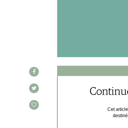
PUBLICITÉ
PRESSE
MENTIONS LÉGALES
CGV & PROTECTION DES
DONNÉES
FAQ
SCHWEIZ
|
DEUTSCHLAND
|
SUISSE ROMANDE
Continue
Cet articl
destiné