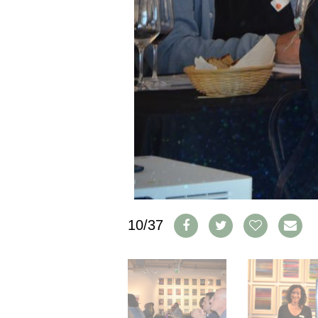
IMPRESSUM
AGB & DATENSCHUTZ
FAQ
SCHWEIZ
|
DEUTSCHLAND
|
SUISSE ROMANDE
10/37