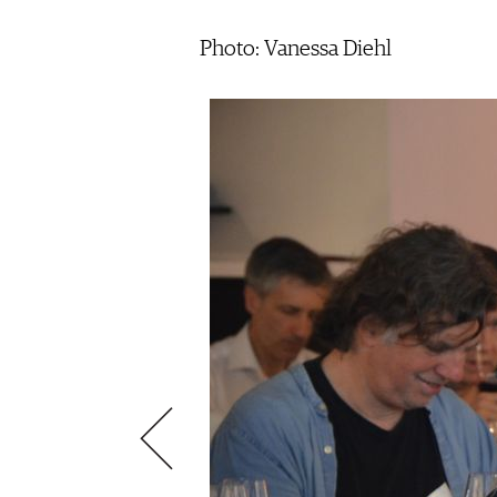
VIDEOS
KLARTEXT
WEINREISEN
WEINWIRTSCHAFT
BILDSTRECKEN
EXTRAS
Photo: Vanessa Diehl
WEINSZENE
BÜCHER
ANMELDEN
ABO
PORTRAITS
AUSGABE
VINOPHILES
ARCHIV
AWARDS
ARCHIV
VORTEILSWELT
GEWINNSPIELE
VORTEILSWELT
TRINKREIFETABELLE
ABO
WEINSUCHE
NEWSLETTER
WINE TRADE CLUB
REDAKTION
JOBS
WERBUNG
PRESSE