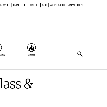
ILSWELT
TRINKREIFETABELLE
ABO
WEINSUCHE
ANMELDEN
THEK
NEWS
lass &