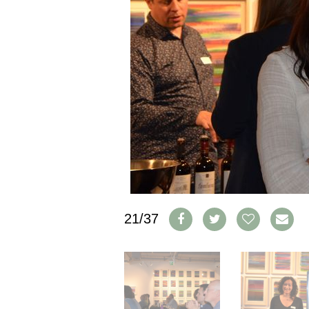
IMPRESSUM
AGB & DATENSCHUTZ
FAQ
SCHWEIZ
|
DEUTSCHLAND
|
SUISSE ROMANDE
21/37