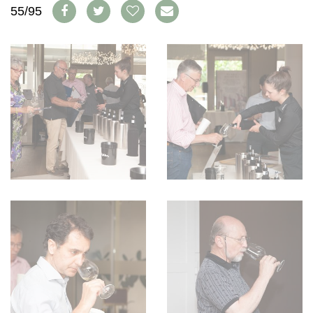
WEINSZENE
55/95
BÜCHER
ANMELDEN
ABO
PORTRAITS
AUSGABE
VINOPHILES
ARCHIV
AWARDS
ARCHIV
VORTEILSWELT
GEWINNSPIELE
VORTEILSWELT
TRINKREIFETABELLE
ABO
WEINSUCHE
NEWSLETTER
WINE TRADE CLUB
REDAKTION
JOBS
WERBUNG
PRESSE
IMPRESSUM
AGB & DATENSCHUTZ
FAQ