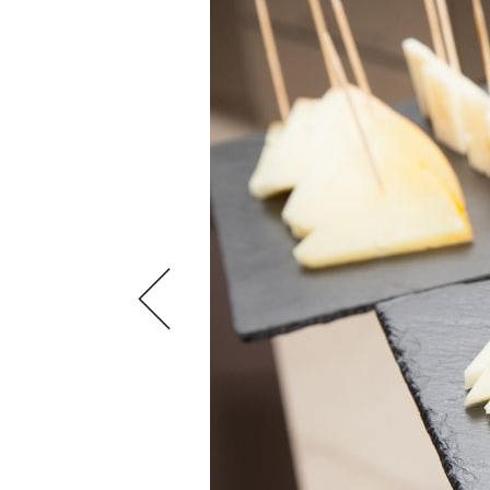
VIDEOS
KLARTEXT
WEINREISEN
WEINWIRTSCHAFT
BILDSTRECKEN
EXTRAS
WEINSZENE
BÜCHER
ANMELDEN
ABO
PORTRAITS
AUSGABE
VINOPHILES
ARCHIV
AWARDS
ARCHIV
VORTEILSWELT
GEWINNSPIELE
VORTEILSWELT
TRINKREIFETABELLE
ABO
WEINSUCHE
NEWSLETTER
WINE TRADE CLUB
REDAKTION
JOBS
WERBUNG
PRESSE