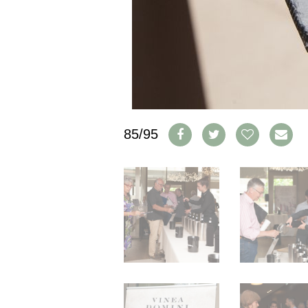
IMPRESSUM
AGB & DATENSCHUTZ
FAQ
SCHWEIZ
|
DEUTSCHLAND
|
85/95
SUISSE ROMANDE