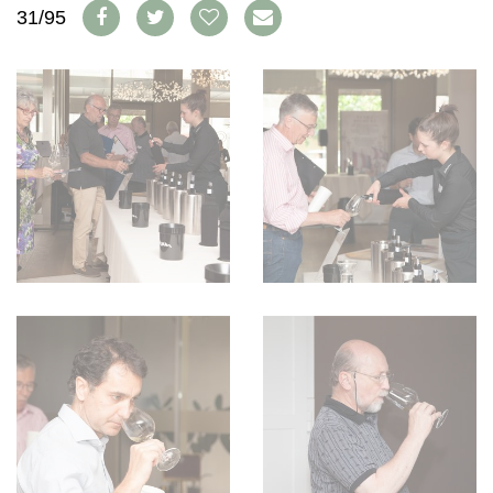
WEINSZENE
31/95
BÜCHER
ANMELDEN
ABO
PORTRAITS
AUSGABE
VINOPHILES
ARCHIV
AWARDS
ARCHIV
VORTEILSWELT
GEWINNSPIELE
VORTEILSWELT
TRINKREIFETABELLE
ABO
WEINSUCHE
NEWSLETTER
WINE TRADE CLUB
REDAKTION
JOBS
WERBUNG
PRESSE
IMPRESSUM
AGB & DATENSCHUTZ
FAQ