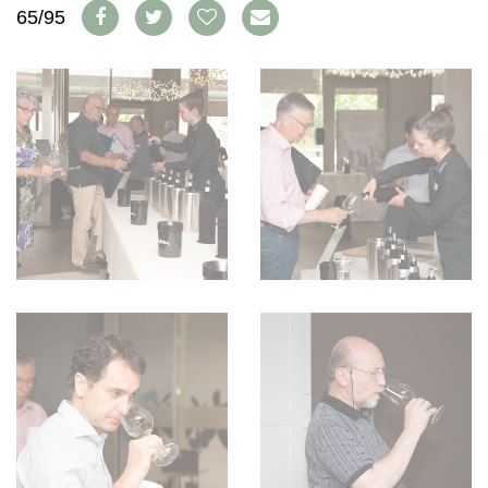
WEINSZENE
65/95
BÜCHER
ANMELDEN
ABO
PORTRAITS
AUSGABE
VINOPHILES
ARCHIV
AWARDS
ARCHIV
VORTEILSWELT
GEWINNSPIELE
VORTEILSWELT
TRINKREIFETABELLE
ABO
WEINSUCHE
NEWSLETTER
WINE TRADE CLUB
REDAKTION
JOBS
WERBUNG
PRESSE
IMPRESSUM
AGB & DATENSCHUTZ
FAQ