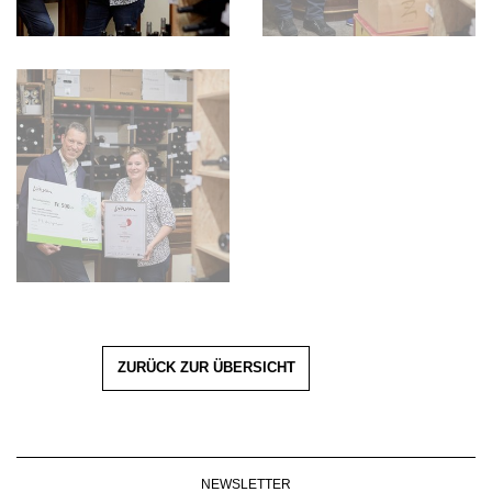
ZURÜCK ZUR ÜBERSICHT
NEWSLETTER