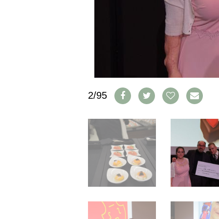
IMPRESSUM
AGB & DATENSCHUTZ
FAQ
SCHWEIZ
|
DEUTSCHLAND
|
2/95
SUISSE ROMANDE