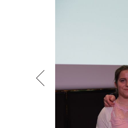
VIDEOS
KLARTEXT
WEINREISEN
WEINWIRTSCHAFT
BILDSTRECKEN
EXTRAS
WEINSZENE
BÜCHER
ANMELDEN
ABO
PORTRAITS
AUSGABE
VINOPHILES
ARCHIV
AWARDS
ARCHIV
VORTEILSWELT
GEWINNSPIELE
VORTEILSWELT
TRINKREIFETABELLE
ABO
WEINSUCHE
NEWSLETTER
WINE TRADE CLUB
REDAKTION
JOBS
WERBUNG
PRESSE