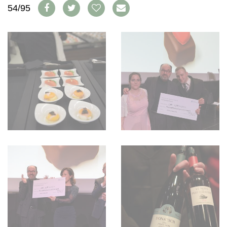
WEINSZENE
54/95
BÜCHER
ANMELDEN
ABO
PORTRAITS
AUSGABE
VINOPHILES
ARCHIV
AWARDS
ARCHIV
VORTEILSWELT
GEWINNSPIELE
VORTEILSWELT
TRINKREIFETABELLE
ABO
WEINSUCHE
NEWSLETTER
WINE TRADE CLUB
REDAKTION
JOBS
WERBUNG
PRESSE
IMPRESSUM
AGB & DATENSCHUTZ
FAQ