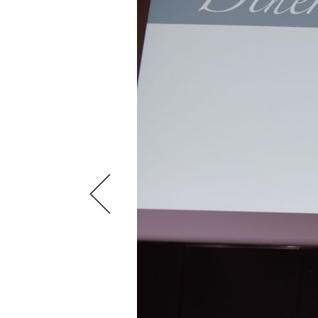
VIDEOS
KLARTEXT
WEINREISEN
WEINWIRTSCHAFT
BILDSTRECKEN
EXTRAS
WEINSZENE
BÜCHER
ANMELDEN
ABO
PORTRAITS
AUSGABE
VINOPHILES
ARCHIV
AWARDS
ARCHIV
VORTEILSWELT
GEWINNSPIELE
VORTEILSWELT
TRINKREIFETABELLE
ABO
WEINSUCHE
NEWSLETTER
WINE TRADE CLUB
REDAKTION
JOBS
WERBUNG
PRESSE