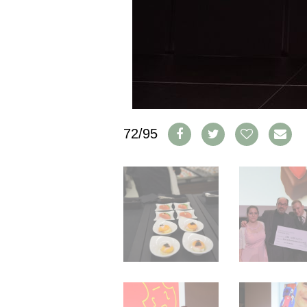
IMPRESSUM
AGB & DATENSCHUTZ
FAQ
SCHWEIZ
|
DEUTSCHLAND
|
72/95
SUISSE ROMANDE