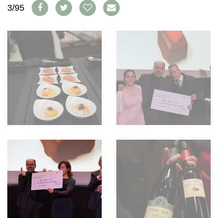
WEINSZENE
3/95
BÜCHER
ANMELDEN
ABO
PORTRAITS
AUSGABE
VINOPHILES
ARCHIV
AWARDS
ARCHIV
VORTEILSWELT
GEWINNSPIELE
VORTEILSWELT
TRINKREIFETABELLE
ABO
WEINSUCHE
NEWSLETTER
WINE TRADE CLUB
REDAKTION
JOBS
WERBUNG
PRESSE
IMPRESSUM
AGB & DATENSCHUTZ
FAQ