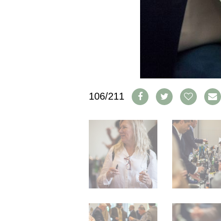
IMPRESSUM
AGB & DATENSCHUTZ
FAQ
SCHWEIZ
|
DEUTSCHLAND
|
106/211
SUISSE ROMANDE