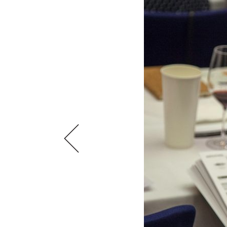
VIDEOS
KLARTEXT
WEINREISEN
WEINWIRTSCHAFT
BILDSTRECKEN
EXTRAS
WEINSZENE
BÜCHER
ANMELDEN
ABO
PORTRAITS
AUSGABE
VINOPHILES
ARCHIV
AWARDS
ARCHIV
VORTEILSWELT
GEWINNSPIELE
VORTEILSWELT
TRINKREIFETABELLE
ABO
WEINSUCHE
NEWSLETTER
WINE TRADE CLUB
REDAKTION
JOBS
WERBUNG
PRESSE