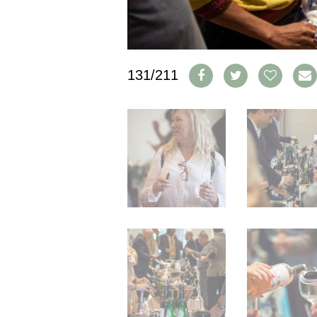
IMPRESSUM
AGB & DATENSCHUTZ
FAQ
131/211
SCHWEIZ
|
DEUTSCHLAND
|
SUISSE ROMANDE