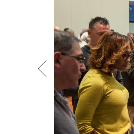
VIDEOS
KLARTEXT
WEINREISEN
WEINWIRTSCHAFT
BILDSTRECKEN
EXTRAS
WEINSZENE
BÜCHER
ANMELDEN
ABO
PORTRAITS
AUSGABE
VINOPHILES
ARCHIV
AWARDS
ARCHIV
VORTEILSWELT
GEWINNSPIELE
VORTEILSWELT
TRINKREIFETABELLE
ABO
WEINSUCHE
NEWSLETTER
WINE TRADE CLUB
REDAKTION
JOBS
WERBUNG
PRESSE