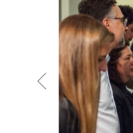
VIDEOS
KLARTEXT
WEINREISEN
WEINWIRTSCHAFT
BILDSTRECKEN
EXTRAS
WEINSZENE
BÜCHER
ANMELDEN
ABO
PORTRAITS
AUSGABE
VINOPHILES
ARCHIV
AWARDS
ARCHIV
VORTEILSWELT
GEWINNSPIELE
VORTEILSWELT
TRINKREIFETABELLE
ABO
WEINSUCHE
NEWSLETTER
WINE TRADE CLUB
REDAKTION
JOBS
WERBUNG
PRESSE