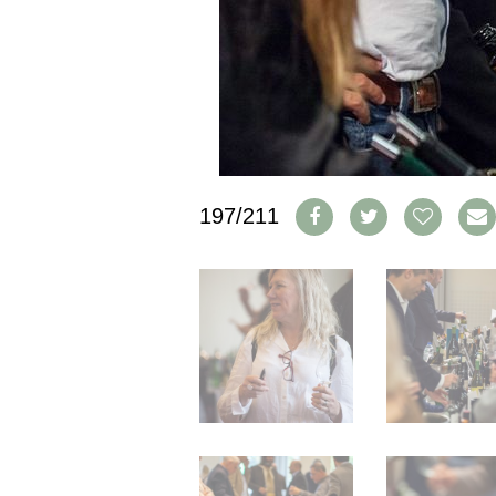
IMPRESSUM
AGB & DATENSCHUTZ
FAQ
SCHWEIZ
|
DEUTSCHLAND
|
197/211
SUISSE ROMANDE