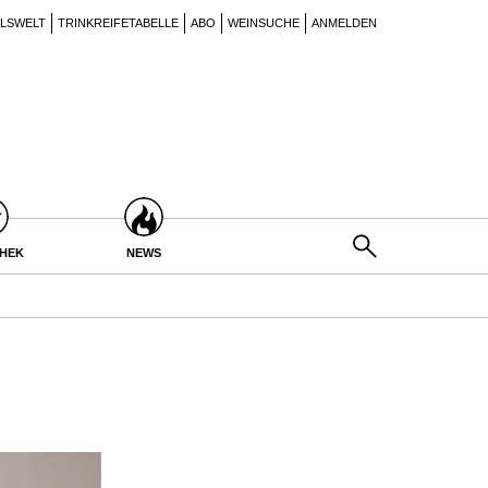
ILSWELT
TRINKREIFETABELLE
ABO
WEINSUCHE
ANMELDEN
THEK
NEWS