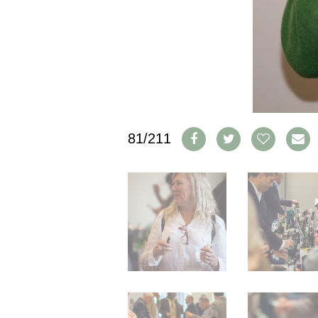
IMPRESSUM
AGB & DATENSCHUTZ
FAQ
SCHWEIZ
|
DEUTSCHLAND
|
81/211
SUISSE ROMANDE