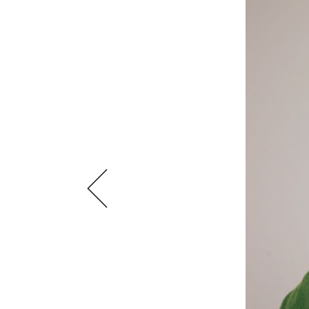
VIDEOS
KLARTEXT
WEINREISEN
WEINWIRTSCHAFT
BILDSTRECKEN
EXTRAS
WEINSZENE
BÜCHER
ANMELDEN
ABO
PORTRAITS
AUSGABE
VINOPHILES
ARCHIV
AWARDS
ARCHIV
VORTEILSWELT
GEWINNSPIELE
VORTEILSWELT
TRINKREIFETABELLE
ABO
WEINSUCHE
NEWSLETTER
WINE TRADE CLUB
REDAKTION
JOBS
WERBUNG
PRESSE