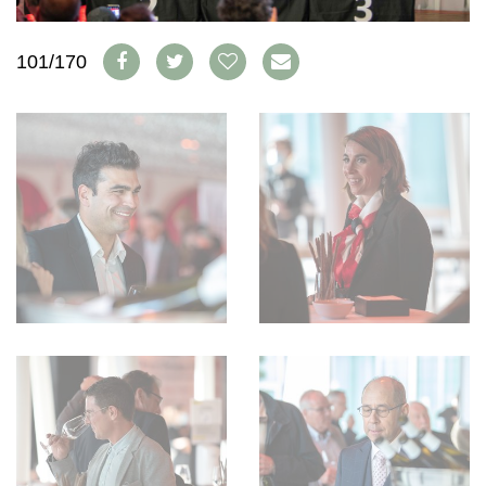
WEINSZENE
BÜCHER
ANMELDEN
ABO
PORTRAITS
AUSGABE
101/170
VINOPHILES
ARCHIV
AWARDS
ARCHIV
VORTEILSWELT
GEWINNSPIELE
VORTEILSWELT
TRINKREIFETABELLE
ABO
WEINSUCHE
NEWSLETTER
WINE TRADE CLUB
REDAKTION
JOBS
WERBUNG
PRESSE
IMPRESSUM
AGB & DATENSCHUTZ
FAQ