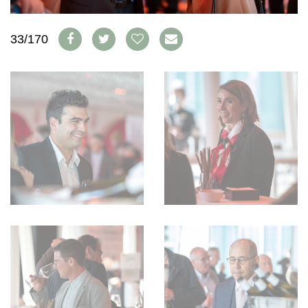
WEINSZENE
BÜCHER
ANMELDEN
ABO
PORTRAITS
AUSGABE
33/170
VINOPHILES
ARCHIV
AWARDS
ARCHIV
VORTEILSWELT
GEWINNSPIELE
VORTEILSWELT
TRINKREIFETABELLE
ABO
WEINSUCHE
NEWSLETTER
WINE TRADE CLUB
REDAKTION
JOBS
WERBUNG
PRESSE
IMPRESSUM
AGB & DATENSCHUTZ
FAQ