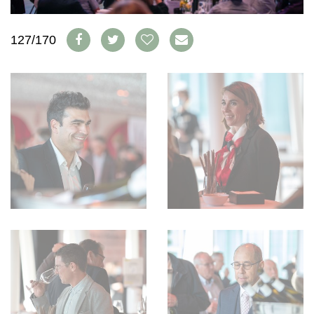
WEINSZENE
BÜCHER
ANMELDEN
ABO
PORTRAITS
AUSGABE
127/170
VINOPHILES
ARCHIV
AWARDS
ARCHIV
VORTEILSWELT
GEWINNSPIELE
VORTEILSWELT
TRINKREIFETABELLE
ABO
WEINSUCHE
NEWSLETTER
WINE TRADE CLUB
REDAKTION
JOBS
WERBUNG
PRESSE
IMPRESSUM
AGB & DATENSCHUTZ
FAQ