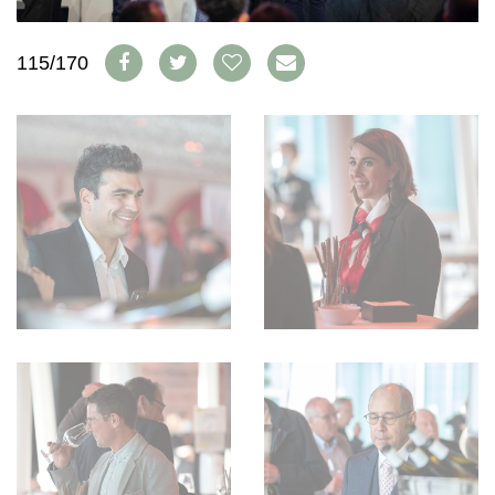
WEINSZENE
BÜCHER
ANMELDEN
ABO
PORTRAITS
AUSGABE
115/170
VINOPHILES
ARCHIV
AWARDS
ARCHIV
VORTEILSWELT
GEWINNSPIELE
VORTEILSWELT
TRINKREIFETABELLE
ABO
WEINSUCHE
NEWSLETTER
WINE TRADE CLUB
REDAKTION
JOBS
WERBUNG
PRESSE
IMPRESSUM
AGB & DATENSCHUTZ
FAQ