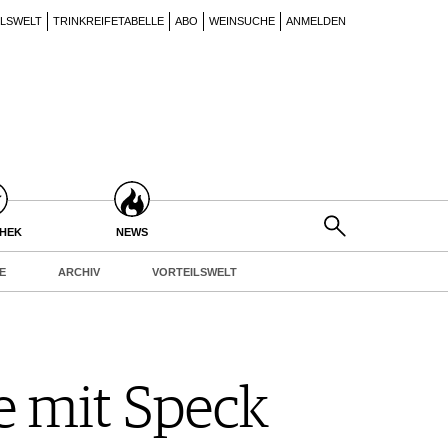
ILSWELT
TRINKREIFETABELLE
ABO
WEINSUCHE
ANMELDEN
THEK
NEWS
E
ARCHIV
VORTEILSWELT
e mit Speck