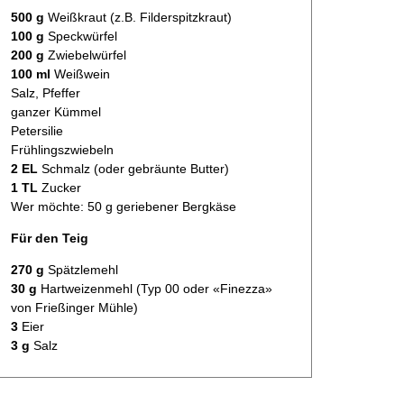
500 g
Weißkraut (z.B. Filderspitzkraut)
100 g
Speckwürfel
200 g
Zwiebelwürfel
100 ml
Weißwein
Salz, Pfeffer
ganzer Kümmel
Petersilie
Frühlingszwiebeln
2 EL
Schmalz (oder gebräunte Butter)
1 TL
Zucker
Wer möchte: 50 g geriebener Bergkäse
Für den Teig
270 g
Spätzlemehl
30 g
Hartweizenmehl (Typ 00 oder «Finezza»
von Frießinger Mühle)
3
Eier
3 g
Salz