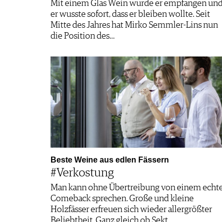
Mit einem Glas Wein wurde er empfangen un
er wusste sofort, dass er bleiben wollte. Seit
Mitte des Jahres hat Mirko Semmler-Lins nun
die Position des…
Beste Weine aus edlen Fässern
#Verkostung
Man kann ohne Übertreibung von einem echt
Comeback sprechen. Große und kleine
Holzfässer erfreuen sich wieder allergrößter
Beliebtheit. Ganz gleich ob Sekt,…