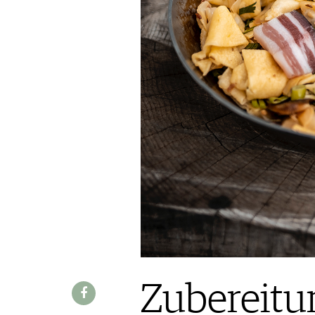
WINE TRADE CLUB
REDAKTION
JOBS
WERBUNG
PRESSE
IMPRESSUM
AGB & DATENSCHUTZ
FAQ
SCHWEIZ
|
DEUTSCHLAND
|
SUISSE ROMANDE
Zubereitu