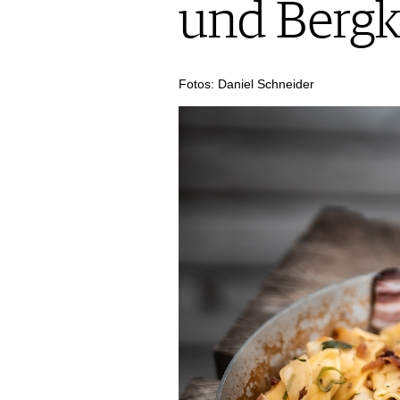
und Bergk
AUSGABE
ARCHIV
VORTEILSWELT
Fotos: Daniel Schneider
MEDIATHEK
APPS
NEWS
VIDEOS
WEINWIRTSCHAFT
BILDSTRECKEN
WEINSZENE
BÜCHER
ANMELDEN
PORTRAITS
VINOPHILES
AWARDS
ARCHIV
GEWINNSPIELE
VORTEILSWELT
TRINKREIFETABELLE
ABO
WEINSUCHE
NEWSLETTER