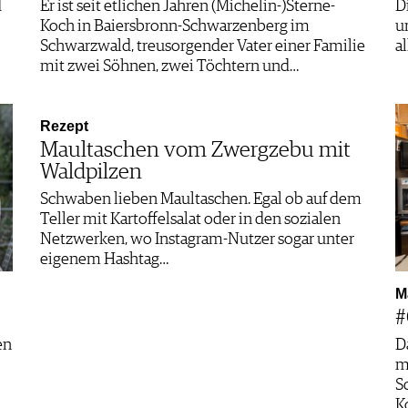
d
Er ist seit etlichen Jahren (Michelin-)Sterne-
D
Koch in Baiersbronn-Schwarzenberg im
u
Schwarzwald, treusorgender Vater einer Familie
a
mit zwei Söhnen, zwei Töchtern und…
Rezept
Maultaschen vom Zwergzebu mit
Waldpilzen
Schwaben lieben Maultaschen. Egal ob auf dem
Teller mit Kartoffelsalat oder in den sozialen
Netzwerken, wo Instagram-Nutzer sogar unter
eigenem Hashtag…
M
#
en
D
m
S
K