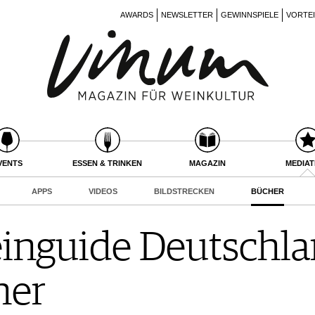
AWARDS
NEWSLETTER
GEWINNSPIELE
VORTE
VENTS
ESSEN & TRINKEN
MAGAZIN
MEDIA
APPS
VIDEOS
BILDSTRECKEN
BÜCHER
nguide Deutschlan
ner