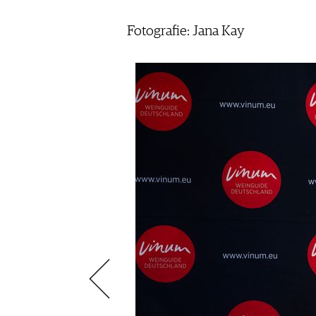
AUSGABE
NEWS
ARCHIV
Fotografie: Jana Kay
WEINWIRTSCHAFT
VORTEILSWELT
WEINSZENE
ANMELDEN
PORTRAITS
VINOPHILES
AWARDS
ARCHIV
GEWINNSPIELE
VORTEILSWELT
TRINKREIFETABELLE
ABO
WEINSUCHE
NEWSLETTER
WINE TRADE CLUB
REDAKTION
JOBS
WERBUNG