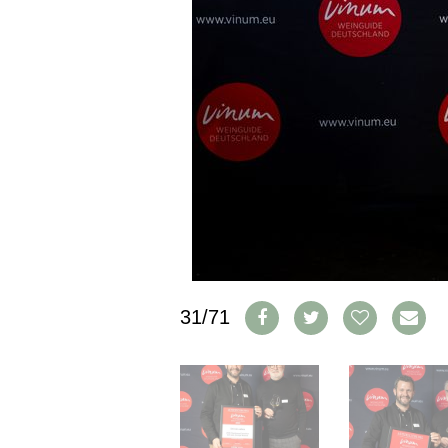
PRESSE
IMPRESSUM
AGB & DATENSCHUTZ
FAQ
SCHWEIZ
|
DEUTSCHLAND
|
SUISSE ROMANDE
31/71