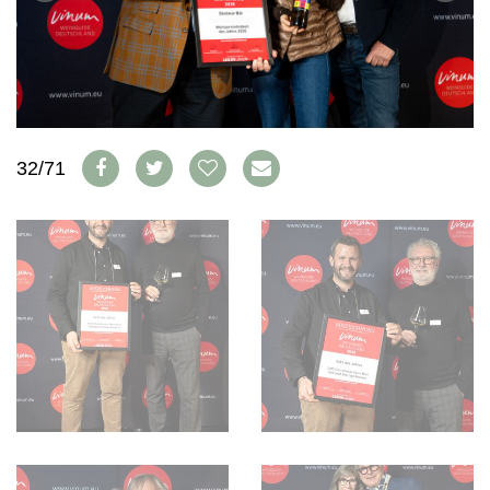
WEINWIRTSCHAFT
VORTEILSWELT
WEINSZENE
ANMELDEN
PORTRAITS
VINOPHILES
AWARDS
ARCHIV
GEWINNSPIELE
32/71
VORTEILSWELT
TRINKREIFETABELLE
ABO
WEINSUCHE
NEWSLETTER
WINE TRADE CLUB
REDAKTION
JOBS
WERBUNG
PRESSE
IMPRESSUM
AGB & DATENSCHUTZ