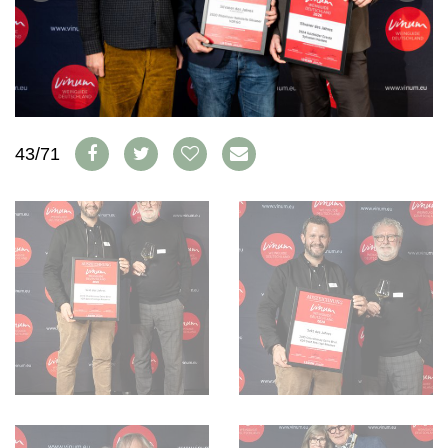
WEINWIRTSCHAFT
VORTEILSWELT
WEINSZENE
ANMELDEN
PORTRAITS
VINOPHILES
AWARDS
ARCHIV
GEWINNSPIELE
43/71
VORTEILSWELT
TRINKREIFETABELLE
ABO
WEINSUCHE
NEWSLETTER
WINE TRADE CLUB
REDAKTION
JOBS
WERBUNG
PRESSE
IMPRESSUM
AGB & DATENSCHUTZ