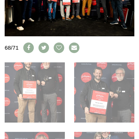
WEINWIRTSCHAFT
VORTEILSWELT
WEINSZENE
ANMELDEN
PORTRAITS
VINOPHILES
AWARDS
ARCHIV
GEWINNSPIELE
68/71
VORTEILSWELT
TRINKREIFETABELLE
ABO
WEINSUCHE
NEWSLETTER
WINE TRADE CLUB
REDAKTION
JOBS
WERBUNG
PRESSE
IMPRESSUM
AGB & DATENSCHUTZ