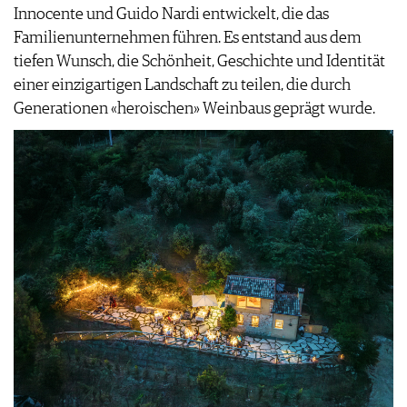
Innocente und Guido Nardi entwickelt, die das
PRESSE
Familienunternehmen führen. Es entstand aus dem
IMPRESSUM
tiefen Wunsch, die Schönheit, Geschichte und Identität
AGB & DATENSCHUTZ
einer einzigartigen Landschaft zu teilen, die durch
FAQ
Generationen «heroischen» Weinbaus geprägt wurde.