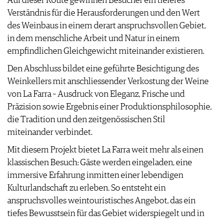
Auf dieser Route gewinnen Besucher ein tieferes
Verständnis für die Herausforderungen und den Wert
des Weinbaus in einem derart anspruchsvollen Gebiet,
in dem menschliche Arbeit und Natur in einem
empfindlichen Gleichgewicht miteinander existieren.
Den Abschluss bildet eine geführte Besichtigung des
Weinkellers mit anschliessender Verkostung der Weine
von La Farra – Ausdruck von Eleganz, Frische und
Präzision sowie Ergebnis einer Produktionsphilosophie,
die Tradition und den zeitgenössischen Stil
miteinander verbindet.
Mit diesem Projekt bietet La Farra weit mehr als einen
klassischen Besuch: Gäste werden eingeladen, eine
immersive Erfahrung inmitten einer lebendigen
Kulturlandschaft zu erleben. So entsteht ein
anspruchsvolles weintouristisches Angebot, das ein
tiefes Bewusstsein für das Gebiet widerspiegelt und in