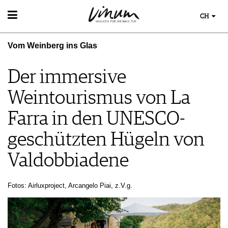
CH
WEIN
Vom Weinberg ins Glas
WEINSUCHE
WEINWISSEN
GUIDE WEINGÜTER
WEINREGIONEN
Der immersive
WINETRADECLUB
WEINLEXIKON
WINZER
Weintourismus von La
WEINGESCHICHTE
WEINE DES MONATS
WEINLAGERUNG
TRINKREIFETABELLE
Farra in den UNESCO-
INFOGRAFIKEN
UNIQUE WINERIES
geschützten Hügeln von
TIPPS & TRICKS
CLUB LES DOMAINES
NEWS
Valdobbiadene
EVENTS
EVENTKALENDER
Fotos: Airluxproject, Arcangelo Piai, z.V.g.
ESSEN & TRINKEN
AWARDS
FOOD PAIRING TIPPS
EVENT-BILDER
MAGAZIN
FOOD PAIRING TABELLE
REPORTAGEN