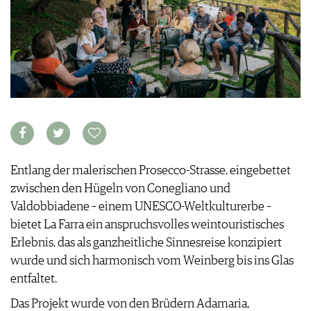
KULINARIK
MEDIATHEK
DOSSIER
REZEPTE
APPS
WINEGUIDES
HOTSPOTS
NEWS
VIDEOS
KLARTEXT
WEINREISEN
WEINWIRTSCHAFT
BILDSTRECKEN
EXTRAS
WEINSZENE
BÜCHER
ANMELDEN
ABO
PORTRAITS
AUSGABE
VINOPHILES
ARCHIV
AWARDS
ARCHIV
VORTEILSWELT
GEWINNSPIELE
VORTEILSWELT
Entlang der malerischen Prosecco-Strasse, eingebettet
TRINKREIFETABELLE
zwischen den Hügeln von Conegliano und
ABO
Valdobbiadene – einem UNESCO-Weltkulturerbe –
WEINSUCHE
bietet La Farra ein anspruchsvolles weintouristisches
NEWSLETTER
Erlebnis, das als ganzheitliche Sinnesreise konzipiert
WINE TRADE CLUB
wurde und sich harmonisch vom Weinberg bis ins Glas
REDAKTION
entfaltet.
JOBS
Das Projekt wurde von den Brüdern Adamaria,
WERBUNG