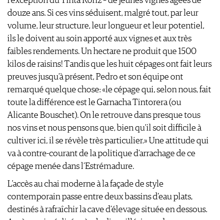
l’exception du Tinta Roriz – de jeunes vignes âgées de
douze ans. Si ces vins séduisent, malgré tout, par leur
volume, leur structure, leur longueur et leur potentiel,
ils le doivent au soin apporté aux vignes et aux très
faibles rendements. Un hectare ne produit que 1500
kilos de raisins! Tandis que les huit cépages ont fait leurs
preuves jusqu’à présent, Pedro et son équipe ont
remarqué quelque chose: «le cépage qui, selon nous, fait
toute la différence est le Garnacha Tintorera (ou
Alicante Bouschet). On le retrouve dans presque tous
nos vins et nous pensons que, bien qu’il soit difficile à
cultiver ici, il se révèle très particulier.» Une attitude qui
va à contre-courant de la politique d’arrachage de ce
cépage menée dans l’Estrémadure.
L’accès au chai moderne à la façade de style
contemporain passe entre deux bassins d’eau plats,
destinés à rafraîchir la cave d’élevage située en dessous.