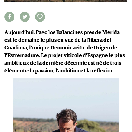
GUIDE DES VINS
APPLICATIONS
EXTRAS
NEWS
VIDÉOS
ABONNER
ÉCONOMIE DU VIN
GALÉRIES DE PHOTOS
ÉDITION ACTUELLE
SCÈNE DU VIN
LIVRES
S'INSCRIRE
ARCHIVES
Aujourd’hui, Pago los Balancines près de Mérida
PORTRAITS
AVANTAGES
est le domaine le plus en vue de la Ribera del
VINOPHILES
CONCOURS DE VIN
Guadiana, l’unique Denominación de Origen de
ARCHIVES
CONCOURS
l’Estrémadure. Le projet viticole d’Espagne le plus
AVANTAGES
ambitieux de la dernière décennie est né de trois
GUIDE MILLÉSIMES
éléments: la passion, l’ambition et la réflexion.
ABONNER
RECHERCHE VINS
NEWSLETTER
GUIDE DU VIGNOBLE
WINE TRADE CLUB
OFFRES D'EMPLOIS
PUBLICITÉ
PRESSE