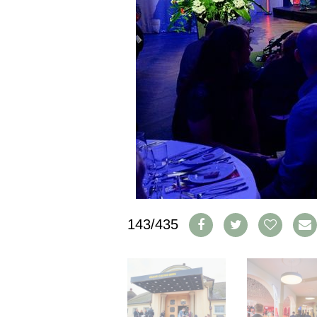
IMPRESSUM
AGB & DATENSCHUTZ
FAQ
SCHWEIZ
|
DEUTSCHLAND
|
SUISSE ROMANDE
143/435