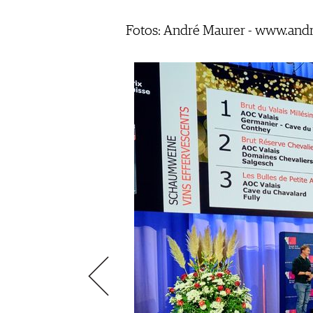
VIDEOS
KLARTEXT
WEINREISEN
WEINWIRTSCHAFT
BILDSTRECKEN
EXTRAS
Fotos: André Maurer - www.and
WEINSZENE
BÜCHER
ANMELDEN
ABO
PORTRAITS
AUSGABE
VINOPHILES
ARCHIV
AWARDS
ARCHIV
VORTEILSWELT
GEWINNSPIELE
VORTEILSWELT
TRINKREIFETABELLE
ABO
WEINSUCHE
NEWSLETTER
WINE TRADE CLUB
REDAKTION
JOBS
WERBUNG
PRESSE