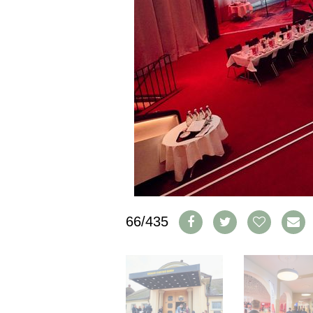
IMPRESSUM
AGB & DATENSCHUTZ
FAQ
SCHWEIZ
|
DEUTSCHLAND
|
SUISSE ROMANDE
66/435