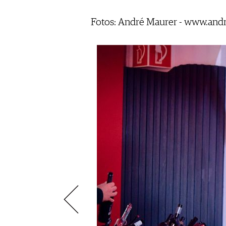
VIDEOS
KLARTEXT
WEINREISEN
WEINWIRTSCHAFT
BILDSTRECKEN
EXTRAS
Fotos: André Maurer - www.and
WEINSZENE
BÜCHER
ANMELDEN
ABO
PORTRAITS
AUSGABE
VINOPHILES
ARCHIV
AWARDS
ARCHIV
VORTEILSWELT
GEWINNSPIELE
VORTEILSWELT
TRINKREIFETABELLE
ABO
WEINSUCHE
NEWSLETTER
WINE TRADE CLUB
REDAKTION
JOBS
WERBUNG
PRESSE