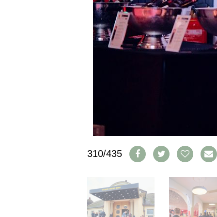
IMPRESSUM
AGB & DATENSCHUTZ
FAQ
SCHWEIZ
|
DEUTSCHLAND
|
SUISSE ROMANDE
310/435