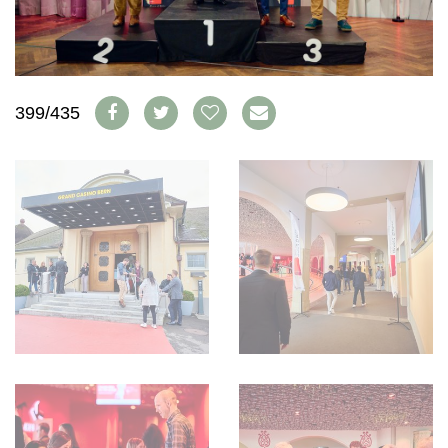
WEINSZENE
BÜCHER
ANMELDEN
ABO
PORTRAITS
AUSGABE
VINOPHILES
ARCHIV
AWARDS
ARCHIV
VORTEILSWELT
GEWINNSPIELE
399/435
VORTEILSWELT
TRINKREIFETABELLE
ABO
WEINSUCHE
NEWSLETTER
WINE TRADE CLUB
REDAKTION
JOBS
WERBUNG
PRESSE
IMPRESSUM
AGB & DATENSCHUTZ
FAQ