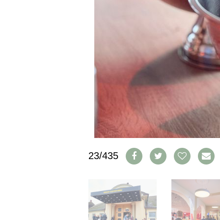
IMPRESSUM
AGB & DATENSCHUTZ
FAQ
SCHWEIZ
|
DEUTSCHLAND
|
SUISSE ROMANDE
23/435