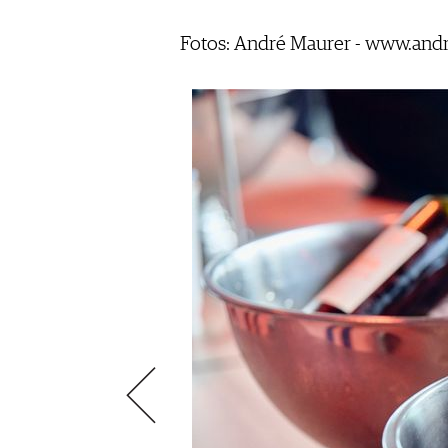
VIDEOS
KLARTEXT
WEINREISEN
WEINWIRTSCHAFT
BILDSTRECKEN
EXTRAS
Fotos: André Maurer - www.and
WEINSZENE
BÜCHER
ANMELDEN
ABO
PORTRAITS
AUSGABE
VINOPHILES
ARCHIV
AWARDS
ARCHIV
VORTEILSWELT
GEWINNSPIELE
VORTEILSWELT
TRINKREIFETABELLE
ABO
WEINSUCHE
NEWSLETTER
WINE TRADE CLUB
REDAKTION
JOBS
WERBUNG
PRESSE