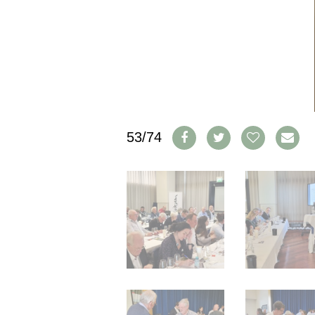
IMPRESSUM
AGB & DATENSCHUTZ
FAQ
SCHWEIZ
|
DEUTSCHLAND
|
53/74
SUISSE ROMANDE