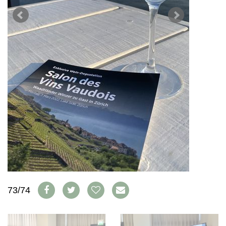
WEINSZENE
BÜCHER
ANMELDEN
ABO
PORTRAITS
AUSGABE
VINOPHILES
ARCHIV
AWARDS
ARCHIV
VORTEILSWELT
GEWINNSPIELE
VORTEILSWELT
TRINKREIFETABELLE
ABO
WEINSUCHE
NEWSLETTER
WINE TRADE CLUB
REDAKTION
JOBS
WERBUNG
PRESSE
73/74
IMPRESSUM
AGB & DATENSCHUTZ
FAQ