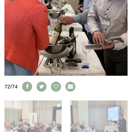
WEINSZENE
BÜCHER
ANMELDEN
ABO
PORTRAITS
AUSGABE
VINOPHILES
ARCHIV
AWARDS
ARCHIV
VORTEILSWELT
GEWINNSPIELE
VORTEILSWELT
TRINKREIFETABELLE
ABO
WEINSUCHE
NEWSLETTER
WINE TRADE CLUB
REDAKTION
72/74
JOBS
WERBUNG
PRESSE
IMPRESSUM
AGB & DATENSCHUTZ
FAQ