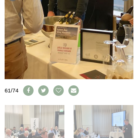
WEINSZENE
BÜCHER
ANMELDEN
ABO
PORTRAITS
AUSGABE
VINOPHILES
ARCHIV
AWARDS
ARCHIV
VORTEILSWELT
GEWINNSPIELE
VORTEILSWELT
TRINKREIFETABELLE
ABO
WEINSUCHE
NEWSLETTER
WINE TRADE CLUB
REDAKTION
61/74
JOBS
WERBUNG
PRESSE
IMPRESSUM
AGB & DATENSCHUTZ
FAQ