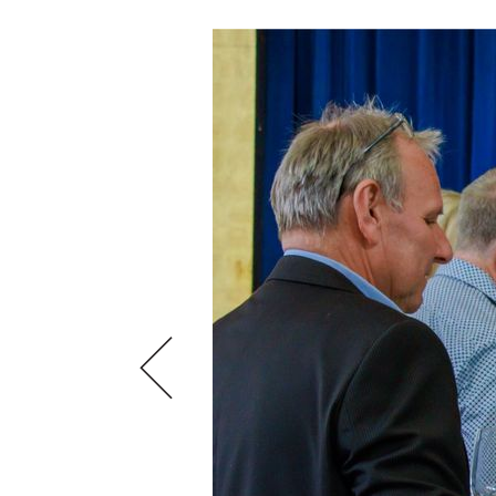
VIDEOS
KLARTEXT
WEINREISEN
WEINWIRTSCHAFT
BILDSTRECKEN
EXTRAS
WEINSZENE
BÜCHER
ANMELDEN
ABO
PORTRAITS
AUSGABE
VINOPHILES
ARCHIV
AWARDS
ARCHIV
VORTEILSWELT
GEWINNSPIELE
VORTEILSWELT
TRINKREIFETABELLE
ABO
WEINSUCHE
NEWSLETTER
WINE TRADE CLUB
REDAKTION
JOBS
WERBUNG
PRESSE