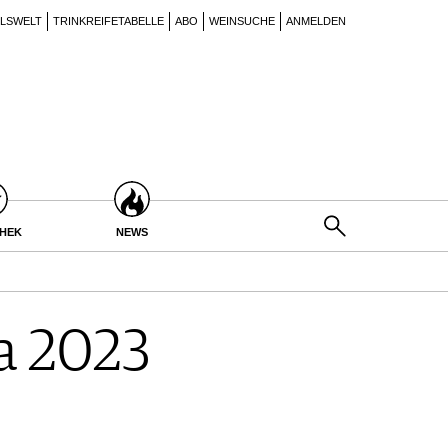
ILSWELT
TRINKREIFETABELLE
ABO
WEINSUCHE
ANMELDEN
THEK
NEWS
a 2023