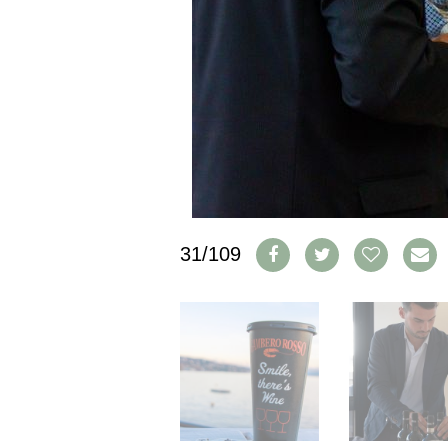
IMPRESSUM
AGB & DATENSCHUTZ
FAQ
SCHWEIZ
|
DEUTSCHLAND
|
SUISSE ROMANDE
31/109