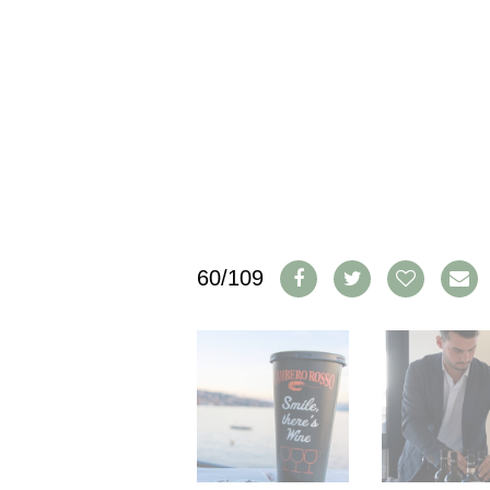
IMPRESSUM
AGB & DATENSCHUTZ
FAQ
SCHWEIZ
|
DEUTSCHLAND
|
SUISSE ROMANDE
60/109