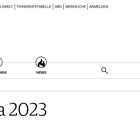
ILSWELT
TRINKREIFETABELLE
ABO
WEINSUCHE
ANMELDEN
THEK
NEWS
a 2023