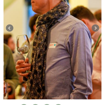
WEINSZENE
BÜCHER
ANMELDEN
ABO
PORTRAITS
AUSGABE
VINOPHILES
ARCHIV
AWARDS
ARCHIV
VORTEILSWELT
GEWINNSPIELE
VORTEILSWELT
TRINKREIFETABELLE
ABO
WEINSUCHE
NEWSLETTER
WINE TRADE CLUB
REDAKTION
JOBS
WERBUNG
PRESSE
IMPRESSUM
AGB & DATENSCHUTZ
FAQ