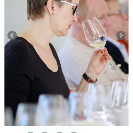
WEINSZENE
BÜCHER
ANMELDEN
ABO
PORTRAITS
AUSGABE
VINOPHILES
ARCHIV
AWARDS
ARCHIV
VORTEILSWELT
GEWINNSPIELE
VORTEILSWELT
TRINKREIFETABELLE
ABO
WEINSUCHE
NEWSLETTER
WINE TRADE CLUB
REDAKTION
JOBS
WERBUNG
PRESSE
IMPRESSUM
AGB & DATENSCHUTZ
FAQ