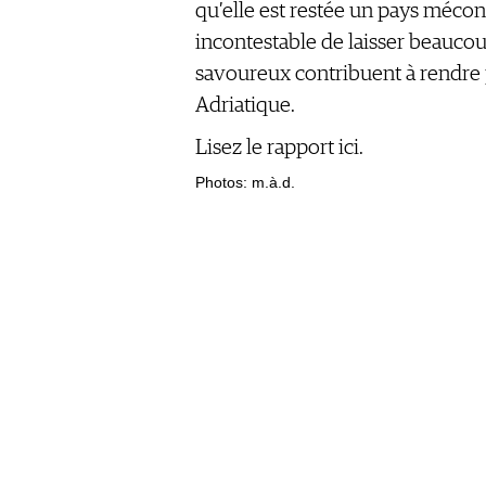
AUSGABE
qu’elle est restée un pays méco
NEWS
ARCHIV
incontestable de laisser beaucou
WEINWIRTSCHAFT
VORTEILSWELT
savoureux contribuent à rendre 
WEINSZENE
ANMELDEN
Adriatique.
PORTRAITS
VINOPHILES
Lisez le rapport ici.
AWARDS
ARCHIV
Photos: m.à.d.
GEWINNSPIELE
VORTEILSWELT
TRINKREIFETABELLE
ABO
WEINSUCHE
NEWSLETTER
WINE TRADE CLUB
REDAKTION
JOBS
WERBUNG