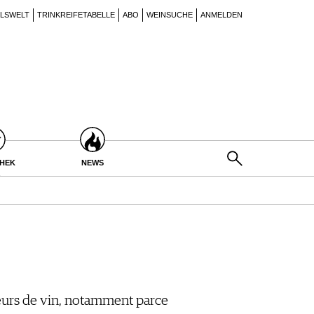
ILSWELT
TRINKREIFETABELLE
ABO
WEINSUCHE
ANMELDEN
THEK
NEWS
teurs de vin, notamment parce