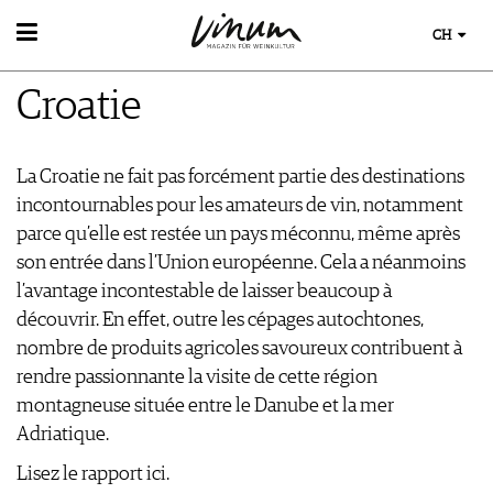
CH
WEIN
Croatie
WEINSUCHE
WEINWISSEN
GUIDE WEINGÜTER
WEINREGIONEN
WINETRADECLUB
EVENTS
La Croatie ne fait pas forcément partie des destinations
WEINLEXIKON
WINZER
EVENTKALENDER
incontournables pour les amateurs de vin, notamment
WEINGESCHICHTE
WEINE DES MONATS
ESSEN & TRINKEN
AWARDS
parce qu’elle est restée un pays méconnu, même après
WEINLAGERUNG
TRINKREIFETABELLE
FOOD PAIRING TIPPS
EVENT-BILDER
son entrée dans l’Union européenne. Cela a néanmoins
INFOGRAFIKEN
MAGAZIN
UNIQUE WINERIES
FOOD PAIRING TABELLE
l’avantage incontestable de laisser beaucoup à
TIPPS & TRICKS
CLUB LES DOMAINES
REPORTAGEN
KULINARIK
MEDIATHEK
découvrir. En effet, outre les cépages autochtones,
NEWS
DOSSIER
REZEPTE
nombre de produits agricoles savoureux contribuent à
APPS
WINEGUIDES
HOTSPOTS
VIDEOS
rendre passionnante la visite de cette région
KLARTEXT
WEINREISEN
BILDSTRECKEN
montagneuse située entre le Danube et la mer
EXTRAS
BÜCHER
Adriatique.
ABO
AUSGABE
Lisez le rapport ici.
NEWS
ARCHIV