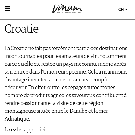
CH
WEIN
Croatie
WEINSUCHE
WEINWISSEN
GUIDE WEINGÜTER
WEINREGIONEN
WINETRADECLUB
EVENTS
La Croatie ne fait pas forcément partie des destinations
WEINLEXIKON
WINZER
EVENTKALENDER
incontournables pour les amateurs de vin, notamment
WEINGESCHICHTE
WEINE DES MONATS
ESSEN & TRINKEN
AWARDS
parce qu’elle est restée un pays méconnu, même après
WEINLAGERUNG
TRINKREIFETABELLE
FOOD PAIRING TIPPS
EVENT-BILDER
son entrée dans l’Union européenne. Cela a néanmoins
INFOGRAFIKEN
MAGAZIN
UNIQUE WINERIES
FOOD PAIRING TABELLE
l’avantage incontestable de laisser beaucoup à
TIPPS & TRICKS
CLUB LES DOMAINES
REPORTAGEN
KULINARIK
MEDIATHEK
découvrir. En effet, outre les cépages autochtones,
NEWS
DOSSIER
REZEPTE
nombre de produits agricoles savoureux contribuent à
APPS
WINEGUIDES
HOTSPOTS
VIDEOS
rendre passionnante la visite de cette région
KLARTEXT
WEINREISEN
BILDSTRECKEN
montagneuse située entre le Danube et la mer
EXTRAS
BÜCHER
Adriatique.
ABO
AUSGABE
Lisez le rapport ici.
NEWS
ARCHIV