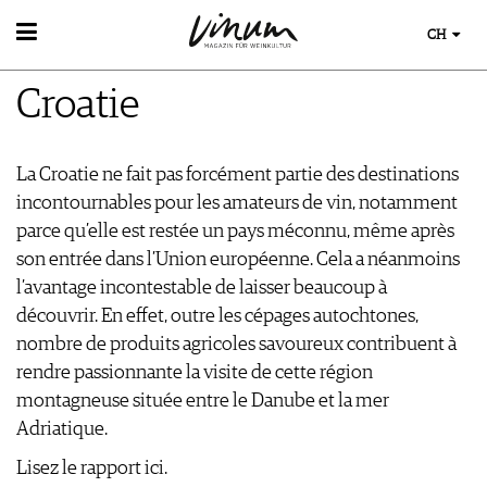
CH
WEIN
Croatie
WEINSUCHE
WEINWISSEN
GUIDE WEINGÜTER
WEINREGIONEN
WINETRADECLUB
EVENTS
La Croatie ne fait pas forcément partie des destinations
WEINLEXIKON
WINZER
EVENTKALENDER
incontournables pour les amateurs de vin, notamment
WEINGESCHICHTE
WEINE DES MONATS
ESSEN & TRINKEN
AWARDS
parce qu’elle est restée un pays méconnu, même après
WEINLAGERUNG
TRINKREIFETABELLE
FOOD PAIRING TIPPS
EVENT-BILDER
son entrée dans l’Union européenne. Cela a néanmoins
INFOGRAFIKEN
MAGAZIN
UNIQUE WINERIES
FOOD PAIRING TABELLE
l’avantage incontestable de laisser beaucoup à
TIPPS & TRICKS
CLUB LES DOMAINES
REPORTAGEN
KULINARIK
MEDIATHEK
découvrir. En effet, outre les cépages autochtones,
NEWS
DOSSIER
REZEPTE
nombre de produits agricoles savoureux contribuent à
APPS
WINEGUIDES
HOTSPOTS
VIDEOS
rendre passionnante la visite de cette région
KLARTEXT
WEINREISEN
BILDSTRECKEN
montagneuse située entre le Danube et la mer
EXTRAS
BÜCHER
Adriatique.
ABO
AUSGABE
Lisez le rapport ici.
NEWS
ARCHIV