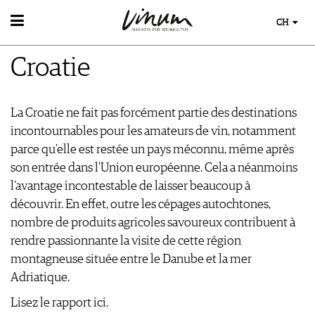
CH
WEIN
Croatie
WEINSUCHE
WEINWISSEN
GUIDE WEINGÜTER
WEINREGIONEN
WINETRADECLUB
EVENTS
La Croatie ne fait pas forcément partie des destinations
WEINLEXIKON
WINZER
EVENTKALENDER
incontournables pour les amateurs de vin, notamment
WEINGESCHICHTE
WEINE DES MONATS
ESSEN & TRINKEN
AWARDS
parce qu’elle est restée un pays méconnu, même après
WEINLAGERUNG
TRINKREIFETABELLE
FOOD PAIRING TIPPS
EVENT-BILDER
son entrée dans l’Union européenne. Cela a néanmoins
INFOGRAFIKEN
MAGAZIN
UNIQUE WINERIES
FOOD PAIRING TABELLE
l’avantage incontestable de laisser beaucoup à
TIPPS & TRICKS
CLUB LES DOMAINES
REPORTAGEN
KULINARIK
MEDIATHEK
découvrir. En effet, outre les cépages autochtones,
NEWS
DOSSIER
REZEPTE
nombre de produits agricoles savoureux contribuent à
APPS
WINEGUIDES
HOTSPOTS
VIDEOS
rendre passionnante la visite de cette région
KLARTEXT
WEINREISEN
BILDSTRECKEN
montagneuse située entre le Danube et la mer
EXTRAS
BÜCHER
Adriatique.
ABO
AUSGABE
Lisez le rapport ici.
NEWS
ARCHIV